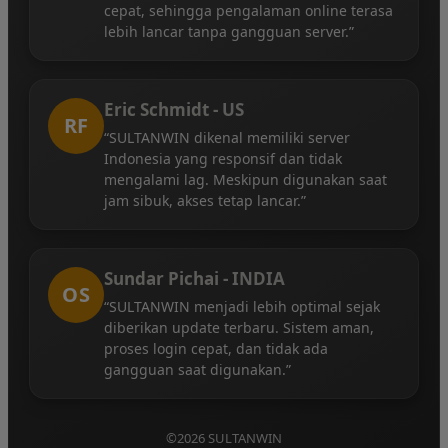
cepat, sehingga pengalaman online terasa
lebih lancar tanpa gangguan server.”
Eric Schmidt - US
RF
“SULTANWIN dikenal memiliki server
Indonesia yang responsif dan tidak
mengalami lag. Meskipun digunakan saat
jam sibuk, akses tetap lancar.”
Sundar Pichai - INDIA
OS
“SULTANWIN menjadi lebih optimal sejak
diberikan update terbaru. Sistem aman,
proses login cepat, dan tidak ada
gangguan saat digunakan.”
©2026 SULTANWIN