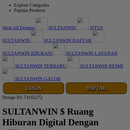
Explore Categories
Popular Products
Shop All Designs
SULTANWIN
SITUS
SULTANWIN
SULTANWIN DAFTAR
SULTANWIN EDUKASI
SULTANWIN LAYANAN
SULTANWIN TERBARU
SULTANWIN RESMI
SULTANWIN GACOR
LOGIN
DAFTAR
Design ID: 74165272
SULTANWIN $ Ruang
Hiburan Digital Dengan