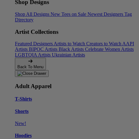
Shop Designs
Shop All Designs
New Tees on Sale
Newest Designers
Tag
Directory
Artist Collections
Featured Designers
Artists to Watch
Creators to Watch
AAPI
Artists
BIPOC Artists
Black Artists
Celebrate Women Artists
LGBTQIA Artists
Ukrainian Artists
Back To Menu
Adult Apparel
T-Shirts
Shorts
New!
Hoodies