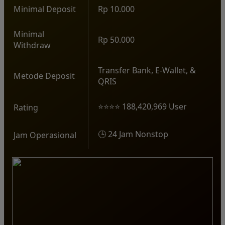
Minimal Deposit
Rp 10.000
Minimal
Rp 50.000
Withdraw
Transfer Bank, E-Wallet, &
Metode Deposit
QRIS
⭐⭐⭐⭐ 188,420,969 User
Rating
🕒 24 Jam Nonstop
Jam Operasional