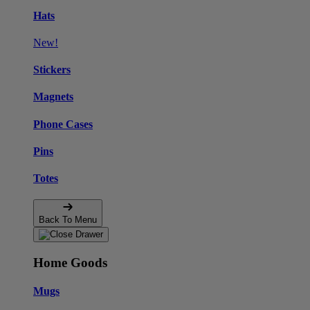
Hats
New!
Stickers
Magnets
Phone Cases
Pins
Totes
Back To Menu
Home Goods
Mugs