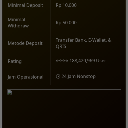
Minimal Deposit
Rp 10.000
Minimal
Rp 50.000
Withdraw
Transfer Bank, E-Wallet, &
Metode Deposit
QRIS
⭐⭐⭐⭐ 188,420,969 User
Rating
🕒 24 Jam Nonstop
Jam Operasional