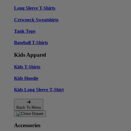
Long Sleeve T-Shirts
Crewneck Sweatshirts
Tank Tops
Baseball T-Shirts
Kids Apparel
Kids T-Shirts
Kids Hoodie
Kids Long Sleeve T-Shirt
Back To Menu
Accessories