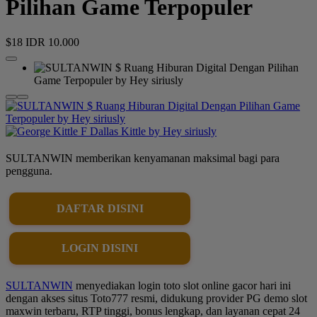
Pilihan Game Terpopuler
$18
IDR 10.000
SULTANWIN memberikan kenyamanan maksimal bagi para
pengguna.
DAFTAR DISINI
LOGIN DISINI
SULTANWIN
menyediakan login toto slot online gacor hari ini
dengan akses situs Toto777 resmi, didukung provider PG demo slot
maxwin terbaru, RTP tinggi, bonus lengkap, dan layanan cepat 24