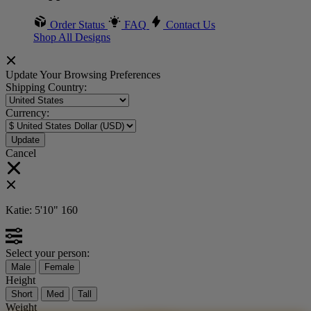
Order Status
FAQ
Contact Us
Shop All Designs
Update Your Browsing Preferences
Shipping Country:
Currency:
Cancel
Katie:
5'10"
160
Select your person:
Male
Female
Height
Short
Med
Tall
Weight