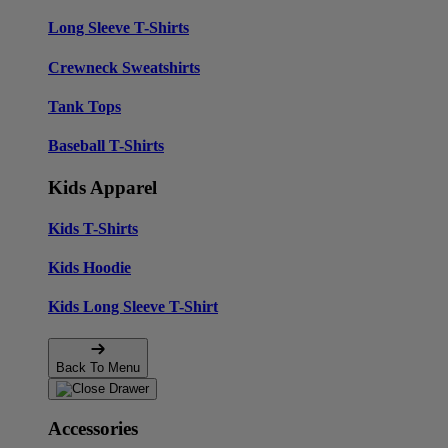
Long Sleeve T-Shirts
Crewneck Sweatshirts
Tank Tops
Baseball T-Shirts
Kids Apparel
Kids T-Shirts
Kids Hoodie
Kids Long Sleeve T-Shirt
Back To Menu
Accessories