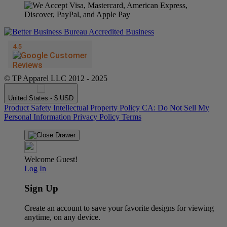
© TP Apparel LLC 2012 - 2025
United States - $ USD
Product Safety
Intellectual Property Policy
CA: Do Not Sell My
Personal Information
Privacy Policy
Terms
Welcome Guest!
Log In
Sign Up
Create an account to save your favorite designs for viewing
anytime, on any device.