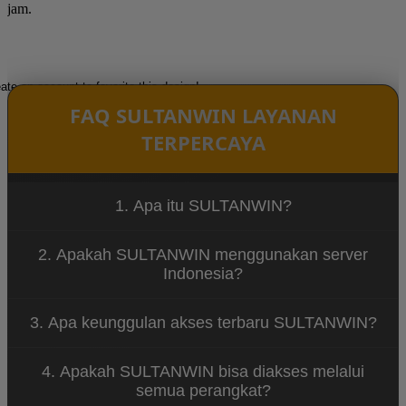
jam.
ate an account to favorite this design!
FAQ SULTANWIN LAYANAN
TERPERCAYA
1. Apa itu SULTANWIN?
SULTANWIN adalah platform dengan akses resmi
2. Apakah SULTANWIN menggunakan server
yang telah diperbarui mengikuti Google update
Indonesia?
terbaru sehingga memberikan performa lebih
stabil dan aman bagi pengguna di Indonesia.
Ya, SULTANWIN didukung server Indonesia yang
3. Apa keunggulan akses terbaru SULTANWIN?
cepat dan minim gangguan, sehingga akses lebih
lancar tanpa lag maupun error.
Keunggulannya meliputi pembaruan sistem
4. Apakah SULTANWIN bisa diakses melalui
mengikuti update terbaru, keamanan data lebih
semua perangkat?
terjaga, serta peningkatan kecepatan akses di