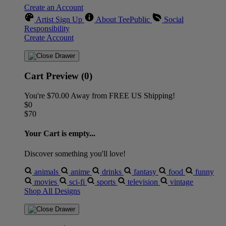
Create an Account
Artist Sign Up
About TeePublic
Social
Responsibility
Create Account
Cart Preview (0)
You're
$70.00
Away from
FREE US Shipping!
$0
$70
Your Cart is empty...
Discover something you'll love!
animals
anime
drinks
fantasy
food
funny
movies
sci-fi
sports
television
vintage
Shop All Designs