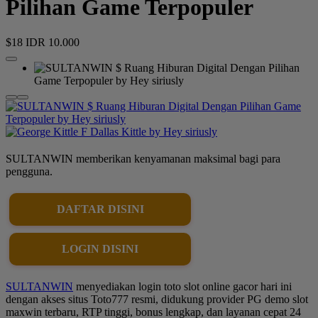
Pilihan Game Terpopuler
$18
IDR 10.000
SULTANWIN memberikan kenyamanan maksimal bagi para
pengguna.
DAFTAR DISINI
LOGIN DISINI
SULTANWIN
menyediakan login toto slot online gacor hari ini
dengan akses situs Toto777 resmi, didukung provider PG demo slot
maxwin terbaru, RTP tinggi, bonus lengkap, dan layanan cepat 24