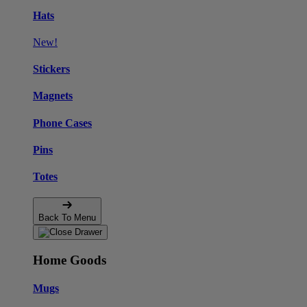
Hats
New!
Stickers
Magnets
Phone Cases
Pins
Totes
Back To Menu
Home Goods
Mugs