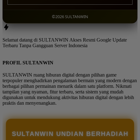
©2026 SULTANWIN
Selamat datang di SULTANWIN Akses Resmi Google Update
Terbaru Tanpa Gangguan Server Indonesia
PROFIL SULTANWIN
SULTANWIN ruang hiburan digital dengan pilihan game
terpopuler menghadirkan pengalaman bermain yang modern dengan
berbagai pilihan permainan menarik dalam satu platform. Nikmati
tampilan yang nyaman, fitur terbaru, serta sistem yang mudah
digunakan untuk mendukung aktivitas hiburan digital dengan lebih
praktis dan menyenangkan.
SULTANWIN UNDIAN BERHADIAH