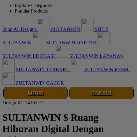
Explore Categories
Popular Products
Shop All Designs
SULTANWIN
SITUS
SULTANWIN
SULTANWIN DAFTAR
SULTANWIN EDUKASI
SULTANWIN LAYANAN
SULTANWIN TERBARU
SULTANWIN RESMI
SULTANWIN GACOR
LOGIN
DAFTAR
Design ID: 74165272
SULTANWIN $ Ruang
Hiburan Digital Dengan