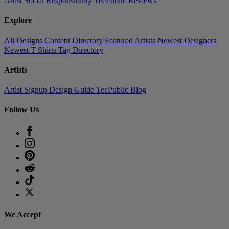
Artist
Social Responsibility
TeePublic Reviews
Explore
All Designs
Content Directory
Featured Artists
Newest Designers
Newest T-Shirts
Tag Directory
Artists
Artist Signup
Design Guide
TeePublic Blog
Follow Us
We Accept