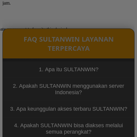
jam.
ate an account to favorite this design!
FAQ SULTANWIN LAYANAN
TERPERCAYA
1. Apa itu SULTANWIN?
SULTANWIN adalah platform dengan akses resmi
2. Apakah SULTANWIN menggunakan server
yang telah diperbarui mengikuti Google update
Indonesia?
terbaru sehingga memberikan performa lebih
stabil dan aman bagi pengguna di Indonesia.
Ya, SULTANWIN didukung server Indonesia yang
3. Apa keunggulan akses terbaru SULTANWIN?
cepat dan minim gangguan, sehingga akses lebih
lancar tanpa lag maupun error.
Keunggulannya meliputi pembaruan sistem
4. Apakah SULTANWIN bisa diakses melalui
mengikuti update terbaru, keamanan data lebih
semua perangkat?
terjaga, serta peningkatan kecepatan akses di