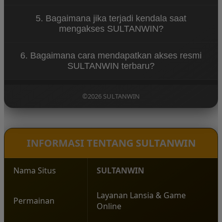
berbagai perangkat.
SULTANWIN dapat diakses melalui smartphone,
5. Bagaimana jika terjadi kendala saat
tablet, maupun desktop dengan tampilan responsif
mengakses SULTANWIN?
dan sistem yang telah dioptimalkan.
Jika mengalami kendala, pengguna dapat
6. Bagaimana cara mendapatkan akses resmi
menghubungi layanan customer service 24 jam
SULTANWIN terbaru?
yang siap membantu menyelesaikan permasalahan
dengan cepat.
Pengguna dapat mengakses link resmi SULTANWIN
yang telah diperbarui agar terhindar dari gangguan
©2026 SULTANWIN
serta memastikan koneksi tetap aman dan stabil.
INFORMASI TENTANG SULTANWIN
Nama Situs
SULTANWIN
Layanan Lansia & Game
Permainan
Online