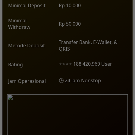
Minimal Deposit
Rp 10.000
Minimal
Rp 50.000
Withdraw
Transfer Bank, E-Wallet, &
Metode Deposit
QRIS
⭐⭐⭐⭐ 188,420,969 User
Rating
🕒 24 Jam Nonstop
Jam Operasional