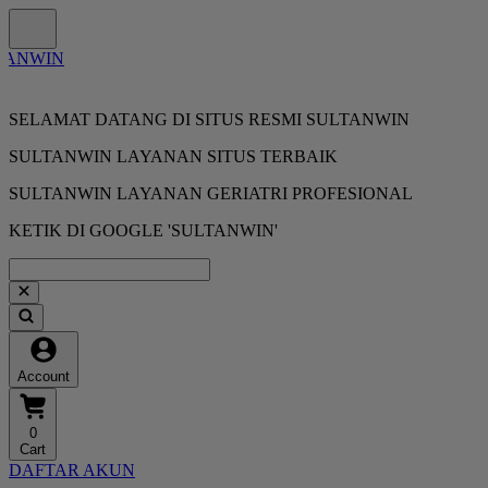
SELAMAT DATANG DI SITUS RESMI SULTANWIN
SULTANWIN LAYANAN SITUS TERBAIK
SULTANWIN LAYANAN GERIATRI PROFESIONAL
KETIK DI GOOGLE 'SULTANWIN'
Account
0
Cart
DAFTAR AKUN