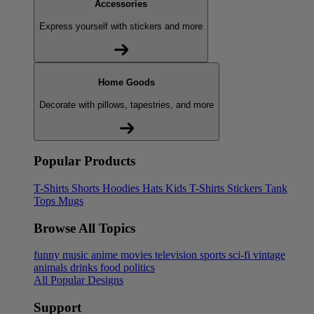
Accessories
Express yourself with stickers and more
Home Goods
Decorate with pillows, tapestries, and more
Popular Products
T-Shirts
Shorts
Hoodies
Hats
Kids T-Shirts
Stickers
Tank
Tops
Mugs
Browse All Topics
funny
music
anime
movies
television
sports
sci-fi
vintage
animals
drinks
food
politics
All Popular Designs
Support