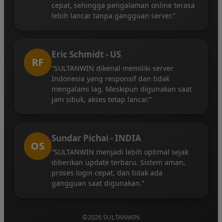
cepat, sehingga pengalaman online terasa
lebih lancar tanpa gangguan server.”
Eric Schmidt - US
RF
“SULTANWIN dikenal memiliki server
Indonesia yang responsif dan tidak
mengalami lag. Meskipun digunakan saat
jam sibuk, akses tetap lancar.”
Sundar Pichai - INDIA
OS
“SULTANWIN menjadi lebih optimal sejak
diberikan update terbaru. Sistem aman,
proses login cepat, dan tidak ada
gangguan saat digunakan.”
©2026 SULTANWIN