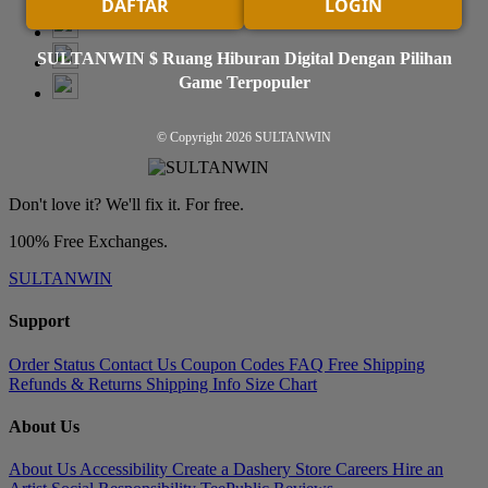
DAFTAR
LOGIN
SULTANWIN $ Ruang Hiburan Digital Dengan Pilihan
Game Terpopuler
© Copyright 2026
SULTANWIN
Don't love it? We'll fix it. For free.
100% Free Exchanges.
SULTANWIN
Support
Order Status
Contact Us
Coupon Codes
FAQ
Free Shipping
Refunds & Returns
Shipping Info
Size Chart
About Us
About Us
Accessibility
Create a Dashery Store
Careers
Hire an