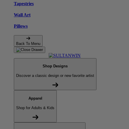
Tapestries
Wall Art
Pillows
Back To Menu
Shop Designs
Discover a classic design or new favorite artist
Apparel
Shop for Adults & Kids