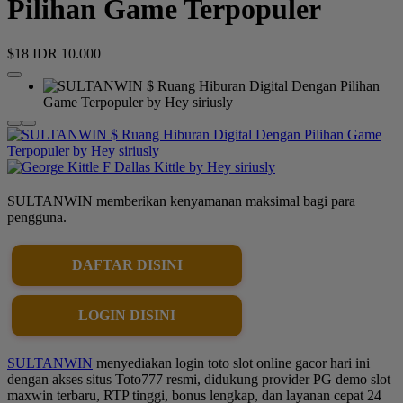
Pilihan Game Terpopuler
$18
IDR 10.000
SULTANWIN memberikan kenyamanan maksimal bagi para
pengguna.
DAFTAR DISINI
LOGIN DISINI
SULTANWIN
menyediakan login toto slot online gacor hari ini
dengan akses situs Toto777 resmi, didukung provider PG demo slot
maxwin terbaru, RTP tinggi, bonus lengkap, dan layanan cepat 24