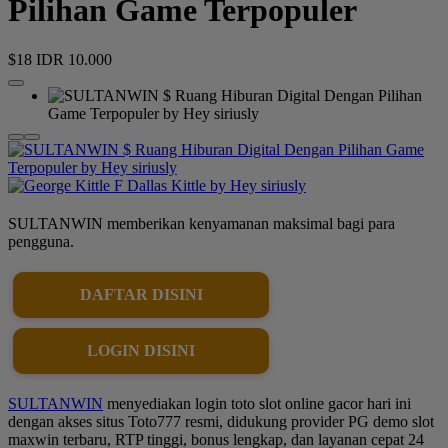
Pilihan Game Terpopuler
$18
IDR 10.000
SULTANWIN memberikan kenyamanan maksimal bagi para
pengguna.
DAFTAR DISINI
LOGIN DISINI
SULTANWIN
menyediakan login toto slot online gacor hari ini
dengan akses situs Toto777 resmi, didukung provider PG demo slot
maxwin terbaru, RTP tinggi, bonus lengkap, dan layanan cepat 24