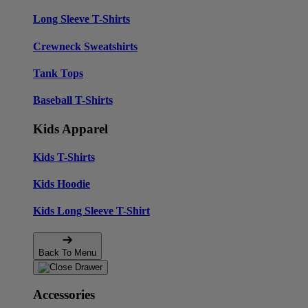
Long Sleeve T-Shirts
Crewneck Sweatshirts
Tank Tops
Baseball T-Shirts
Kids Apparel
Kids T-Shirts
Kids Hoodie
Kids Long Sleeve T-Shirt
Back To Menu
Accessories