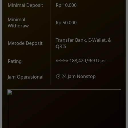
Minimal Deposit
Rp 10.000
Minimal
Rp 50.000
Withdraw
Transfer Bank, E-Wallet, &
Metode Deposit
QRIS
⭐⭐⭐⭐ 188,420,969 User
Rating
🕒 24 Jam Nonstop
Jam Operasional