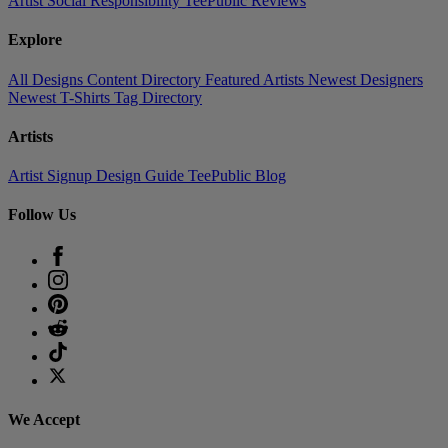
Artist
Social Responsibility
TeePublic Reviews
Explore
All Designs
Content Directory
Featured Artists
Newest Designers
Newest T-Shirts
Tag Directory
Artists
Artist Signup
Design Guide
TeePublic Blog
Follow Us
We Accept