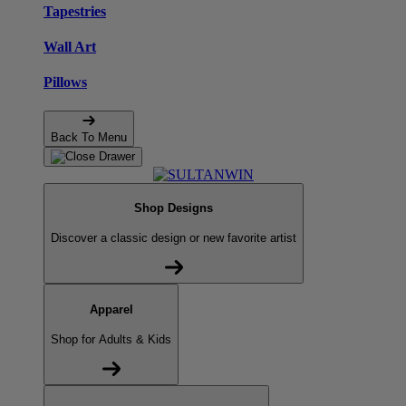
Tapestries
Wall Art
Pillows
Back To Menu
Shop Designs
Discover a classic design or new favorite artist
Apparel
Shop for Adults & Kids